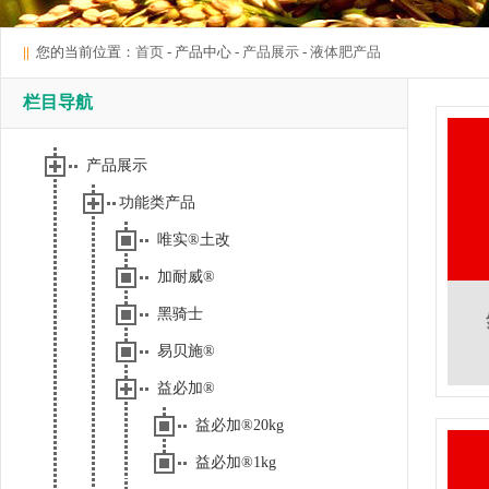
||
您的当前位置：
首页
- 产品中心 -
产品展示
-
液体肥产品
栏目导航
产品展示
功能类产品
唯实®土改
加耐威®
黑骑士
易贝施®
益必加®
益必加®20kg
益必加®1kg