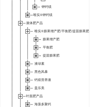
钾钙镁
唯实®钾钙镁
液体肥产品
唯实®膨果增产肥/平衡肥/提苗膨果肥
膨果增产肥
平衡肥
提苗膨果肥
液绿素
黑色风暴
钙镁营养液
盖乐美
叶面肥产品
海藻多聚钙