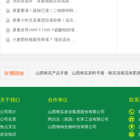
当跌至成本 尿素就能止跌或反…
尿素要涨！硫铵已涨！二铵静待秋…
尿素小作文反复想拉涨价格！这次…
尿素坐等1600？1500？硫酸铵的涨…
小麦肥价格能否再涨？ 现在适合…
山西唯实产品手册
山西唯实原料手册
唯实清液流体肥
关于我们
合作单位
联系
公司简介
山西唯实农业集团股份有限公司
公司实景
阿尔法（英国）化学工业有限公司
焦点关注
山西海纳生物科技有限公司
农业知识