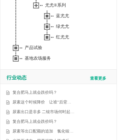
尤尤®系列
蓝尤尤
绿尤尤
红尤尤
产品试验
基地农场服务
行业动态
查看更多
复合肥马上就会跌价吗？
尿素这个时候降价 让谁“后背…
尿素出口是非多 二铵市场何时起…
复合肥马上就会跌价吗？
尿素等出口配额的追加 氯化铵…