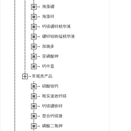
海藻硼
海藻锌
钙镁硼锌精华液
硼锌钼铁锰精华液
加施多
亚磷酸钾
钙中盖
常规类产品
硝酸铵钙
唯实速效钙镁
钙镁硼铁锌
螯合钙镁微
磷酸二氢钾