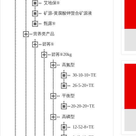
艾地保®
矿源-黄腐酸钾螯合矿源液
甄露®
营养类产品
碧苒®
碧苒®20kg
高氮型
30-10-10+TE
26-5-20+TE
平衡型
20-20-20+TE
高磷型
12-52-8+TE