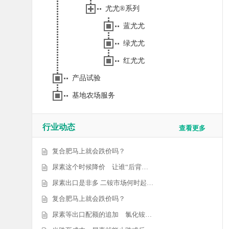
尤尤®系列
蓝尤尤
绿尤尤
红尤尤
产品试验
基地农场服务
行业动态
查看更多
复合肥马上就会跌价吗？
尿素这个时候降价 让谁“后背…
尿素出口是非多 二铵市场何时起…
复合肥马上就会跌价吗？
尿素等出口配额的追加 氯化铵…