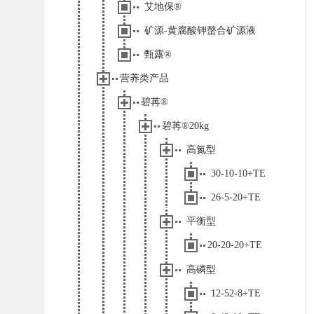
艾地保®
矿源-黄腐酸钾螯合矿源液
甄露®
营养类产品
碧苒®
碧苒®20kg
高氮型
30-10-10+TE
26-5-20+TE
平衡型
20-20-20+TE
高磷型
12-52-8+TE