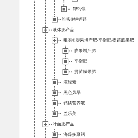
钾钙镁
唯实®钾钙镁
液体肥产品
唯实®膨果增产肥/平衡肥/提苗膨果肥
膨果增产肥
平衡肥
提苗膨果肥
液绿素
黑色风暴
钙镁营养液
盖乐美
叶面肥产品
海藻多聚钙