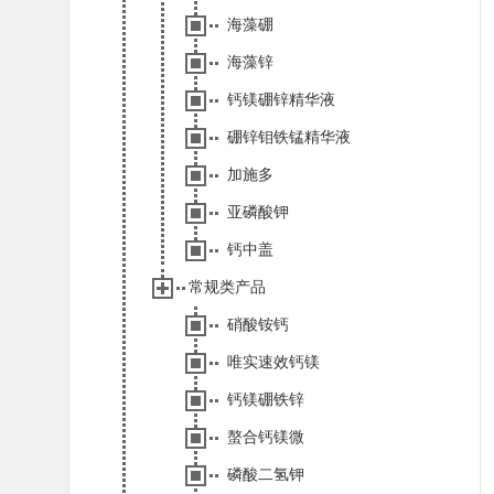
海藻硼
海藻锌
钙镁硼锌精华液
硼锌钼铁锰精华液
加施多
亚磷酸钾
钙中盖
常规类产品
硝酸铵钙
唯实速效钙镁
钙镁硼铁锌
螯合钙镁微
磷酸二氢钾