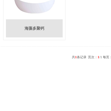
海藻多聚钙
共
1
条记录 页次：
1
/1 每页