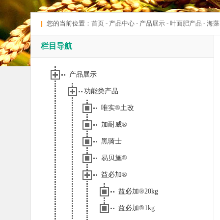
||
您的当前位置：
首页
- 产品中心 -
产品展示
-
叶面肥产品
-
海藻
栏目导航
产品展示
功能类产品
唯实®土改
加耐威®
黑骑士
易贝施®
益必加®
益必加®20kg
益必加®1kg