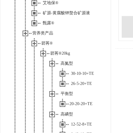
艾地保®
矿源-黄腐酸钾螯合矿源液
甄露®
营养类产品
碧苒®
碧苒®20kg
高氮型
30-10-10+TE
26-5-20+TE
平衡型
20-20-20+TE
高磷型
12-52-8+TE