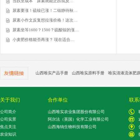
当跌至成本 尿素就能止跌或反…
尿素要涨！硫铵已涨！二铵静待秋…
尿素小作文反复想拉涨价格！这次…
尿素坐等1600？1500？硫酸铵的涨…
小麦肥价格能否再涨？ 现在适合…
山西唯实产品手册
山西唯实原料手册
唯实清液流体肥
关于我们
合作单位
联系
公司简介
山西唯实农业集团股份有限公司
公司实景
阿尔法（英国）化学工业有限公司
焦点关注
山西海纳生物科技有限公司
农业知识