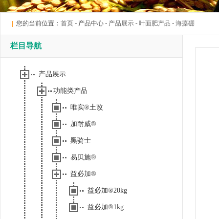
||
您的当前位置：
首页
- 产品中心 -
产品展示
-
叶面肥产品
-
海藻硼
栏目导航
产品展示
功能类产品
唯实®土改
加耐威®
黑骑士
易贝施®
益必加®
益必加®20kg
益必加®1kg