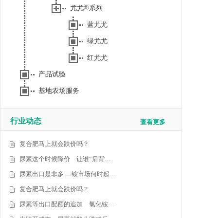
尤尤®系列
蓝尤尤
绿尤尤
红尤尤
产品试验
基地农场服务
行业动态
查看更多
复合肥马上就会跌价吗？
尿素这个时候降价 让谁“后背…
尿素出口是非多 二铵市场何时起…
复合肥马上就会跌价吗？
尿素等出口配额的追加 氯化铵…