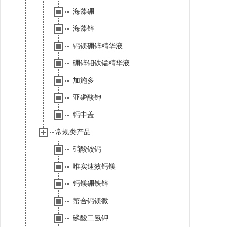
海藻硼
海藻锌
钙镁硼锌精华液
硼锌钼铁锰精华液
加施多
亚磷酸钾
钙中盖
常规类产品
硝酸铵钙
唯实速效钙镁
钙镁硼铁锌
螯合钙镁微
磷酸二氢钾