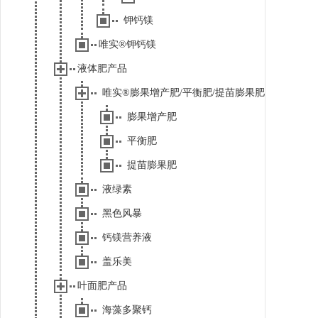
钾钙镁
唯实®钾钙镁
液体肥产品
唯实®膨果增产肥/平衡肥/提苗膨果肥
膨果增产肥
平衡肥
提苗膨果肥
液绿素
黑色风暴
钙镁营养液
盖乐美
叶面肥产品
海藻多聚钙