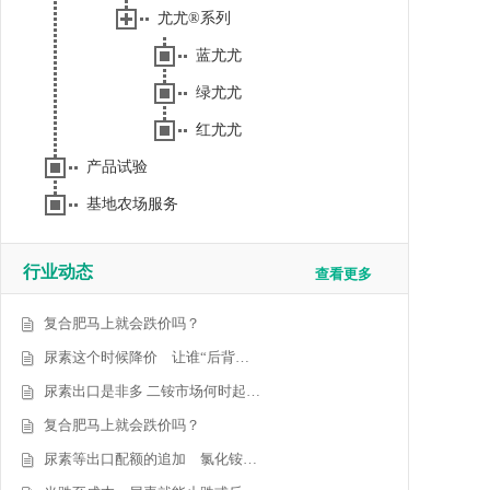
尤尤®系列
蓝尤尤
绿尤尤
红尤尤
产品试验
基地农场服务
行业动态
查看更多
复合肥马上就会跌价吗？
尿素这个时候降价 让谁“后背…
尿素出口是非多 二铵市场何时起…
复合肥马上就会跌价吗？
尿素等出口配额的追加 氯化铵…