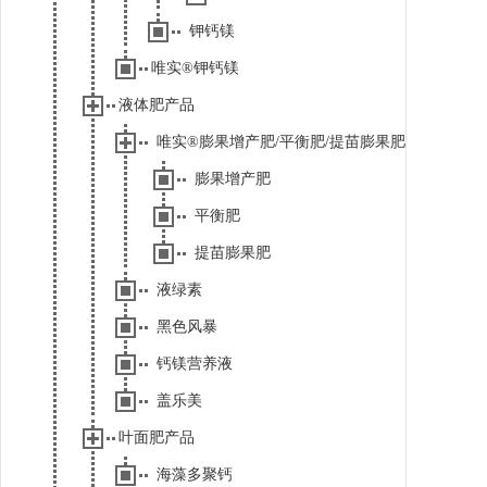
钾钙镁
唯实®钾钙镁
液体肥产品
唯实®膨果增产肥/平衡肥/提苗膨果肥
膨果增产肥
平衡肥
提苗膨果肥
液绿素
黑色风暴
钙镁营养液
盖乐美
叶面肥产品
海藻多聚钙