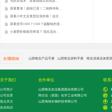
当跌至成本 尿素就能止跌或反…
尿素要涨！硫铵已涨！二铵静待秋…
尿素小作文反复想拉涨价格！这次…
尿素坐等1600？1500？硫酸铵的涨…
小麦肥价格能否再涨？ 现在适合…
山西唯实产品手册
山西唯实原料手册
唯实清液流体肥
关于我们
合作单位
联系
公司简介
山西唯实农业集团股份有限公司
公司实景
阿尔法（英国）化学工业有限公司
焦点关注
山西海纳生物科技有限公司
农业知识