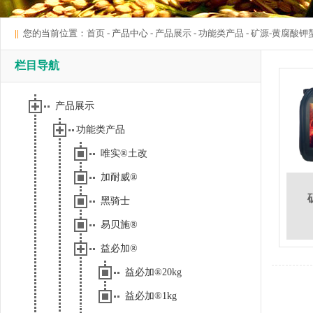
||
您的当前位置：
首页
- 产品中心 -
产品展示
-
功能类产品
-
矿源-黄腐酸钾
栏目导航
产品展示
功能类产品
唯实®土改
加耐威®
黑骑士
易贝施®
益必加®
益必加®20kg
益必加®1kg