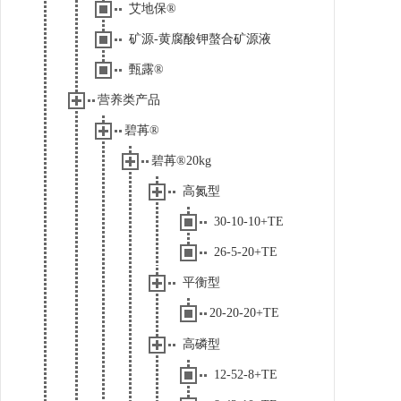
艾地保®
矿源-黄腐酸钾螯合矿源液
甄露®
营养类产品
碧苒®
碧苒®20kg
高氮型
30-10-10+TE
26-5-20+TE
平衡型
20-20-20+TE
高磷型
12-52-8+TE