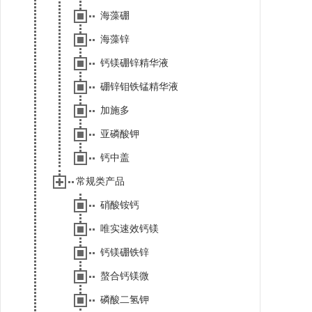
海藻硼
海藻锌
钙镁硼锌精华液
硼锌钼铁锰精华液
加施多
亚磷酸钾
钙中盖
常规类产品
硝酸铵钙
唯实速效钙镁
钙镁硼铁锌
螯合钙镁微
磷酸二氢钾