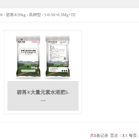
®
-
碧苒®20kg
-
高钾型
-
5-0-50+0.5Mg+TE
碧苒®大量元素水溶肥5-
…
共
1
条记录 页次：
1
/1 每页