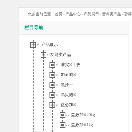
||
您的当前位置：
首页
- 产品中心 -
产品展示
-
营养类产品
-
碧苒
栏目导航
产品展示
功能类产品
唯实®土改
加耐威®
黑骑士
易贝施®
益必加®
益必加®20kg
益必加®1kg