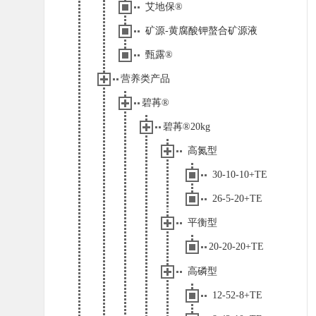
艾地保®
矿源-黄腐酸钾螯合矿源液
甄露®
营养类产品
碧苒®
碧苒®20kg
高氮型
30-10-10+TE
26-5-20+TE
平衡型
20-20-20+TE
高磷型
12-52-8+TE