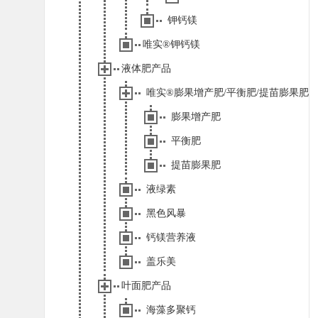
钾钙镁
唯实®钾钙镁
液体肥产品
唯实®膨果增产肥/平衡肥/提苗膨果肥
膨果增产肥
平衡肥
提苗膨果肥
液绿素
黑色风暴
钙镁营养液
盖乐美
叶面肥产品
海藻多聚钙