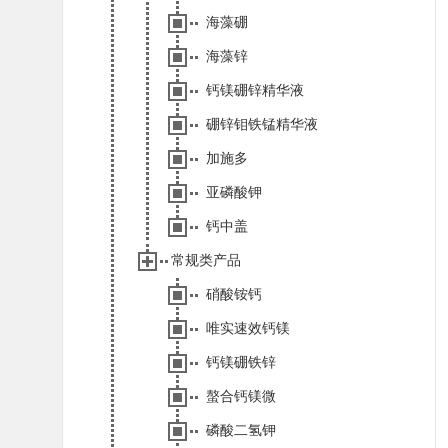
海藻硼
海藻锌
钙镁硼锌精华液
硼锌钼铁锰精华液
加施多
亚磷酸钾
钙中盖
常规类产品
硝酸铵钙
唯实速效钙镁
钙镁硼铁锌
螯合钙镁微
磷酸二氢钾