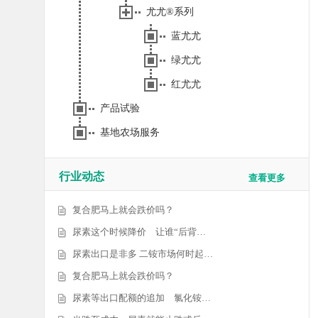
尤尤®系列
蓝尤尤
绿尤尤
红尤尤
产品试验
基地农场服务
行业动态
查看更多
复合肥马上就会跌价吗？
尿素这个时候降价 让谁“后背…
尿素出口是非多 二铵市场何时起…
复合肥马上就会跌价吗？
尿素等出口配额的追加 氯化铵…