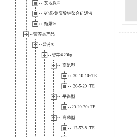
艾地保®
矿源-黄腐酸钾螯合矿源液
甄露®
营养类产品
碧苒®
碧苒®20kg
高氮型
30-10-10+TE
26-5-20+TE
平衡型
20-20-20+TE
高磷型
12-52-8+TE