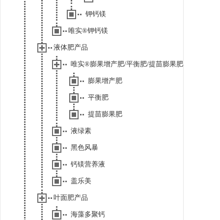
钾钙镁
唯实®钾钙镁
液体肥产品
唯实®膨果增产肥/平衡肥/提苗膨果肥
膨果增产肥
平衡肥
提苗膨果肥
液绿素
黑色风暴
钙镁营养液
盖乐美
叶面肥产品
海藻多聚钙