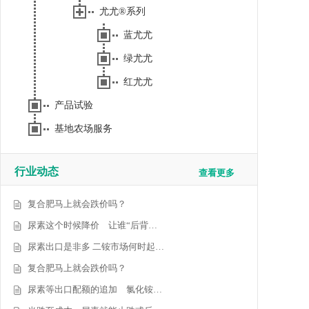
尤尤®系列
蓝尤尤
绿尤尤
红尤尤
产品试验
基地农场服务
行业动态
查看更多
复合肥马上就会跌价吗？
尿素这个时候降价 让谁“后背…
尿素出口是非多 二铵市场何时起…
复合肥马上就会跌价吗？
尿素等出口配额的追加 氯化铵…