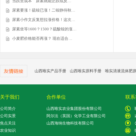
当跌至成本 尿素就能止跌或反…
尿素要涨！硫铵已涨！二铵静待秋…
尿素小作文反复想拉涨价格！这次…
尿素坐等1600？1500？硫酸铵的涨…
小麦肥价格能否再涨？ 现在适合…
山西唯实产品手册
山西唯实原料手册
唯实清液流体肥
关于我们
合作单位
联系
公司简介
山西唯实农业集团股份有限公司
公司实景
阿尔法（英国）化学工业有限公司
焦点关注
山西海纳生物科技有限公司
农业知识