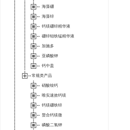
海藻硼
海藻锌
钙镁硼锌精华液
硼锌钼铁锰精华液
加施多
亚磷酸钾
钙中盖
常规类产品
硝酸铵钙
唯实速效钙镁
钙镁硼铁锌
螯合钙镁微
磷酸二氢钾