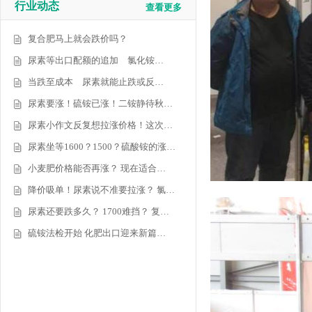
行业动态
查看更多
复合肥马上就会跌价吗？
尿素等出口配额的追加 氯化铵…
当跌至成本 尿素就能止跌或反…
尿素要涨！硫铵已涨！二铵静待秋…
尿素小作文反复想拉涨价格！这次…
尿素坐等1600？1500？硫酸铵的涨…
小麦肥价格能否再涨？ 现在适合…
降价吸单！尿素说不准要拉涨？ 氯…
尿素还要跌多久？ 1700难挡？ 复…
硫铵法检开始 化肥出口迎来新篇…