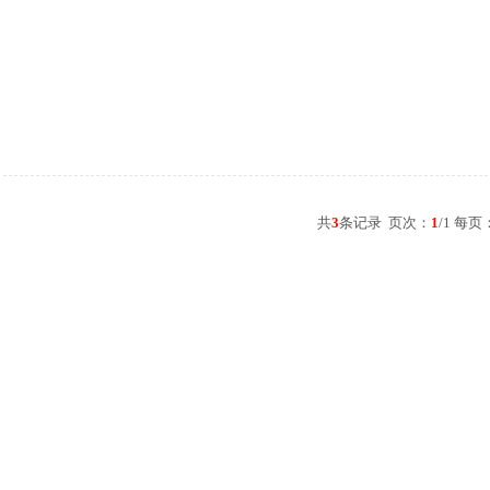
共
3
条记录 页次：
1
/1 每页