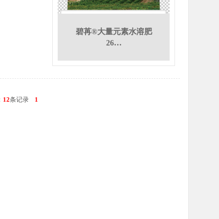
碧苒®大量元素水溶肥
26…
：
12
条记录
1