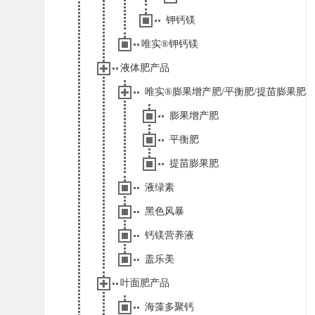
钾钙镁
唯实®钾钙镁
液体肥产品
唯实®膨果增产肥/平衡肥/提苗膨果肥
膨果增产肥
平衡肥
提苗膨果肥
液绿素
黑色风暴
钙镁营养液
盖乐美
叶面肥产品
海藻多聚钙