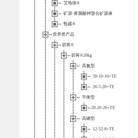
艾地保®
矿源-黄腐酸钾螯合矿源液
甄露®
营养类产品
碧苒®
碧苒®20kg
高氮型
30-10-10+TE
26-5-20+TE
平衡型
20-20-20+TE
高磷型
12-52-8+TE