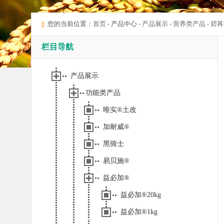
||
您的当前位置：
首页
- 产品中心 -
产品展示
-
营养类产品
-
碧苒
栏目导航
产品展示
功能类产品
唯实®土改
加耐威®
黑骑士
易贝施®
益必加®
益必加®20kg
益必加®1kg