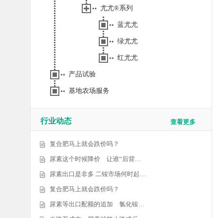
尤尤®系列
蓝尤尤
绿尤尤
红尤尤
产品试验
基地农场服务
行业动态
查看更多
复合肥马上就会跌价吗？
尿素这个时候降价 让谁“后背…
尿素出口是非多 二铵市场何时起…
复合肥马上就会跌价吗？
尿素等出口配额的追加 氯化铵…