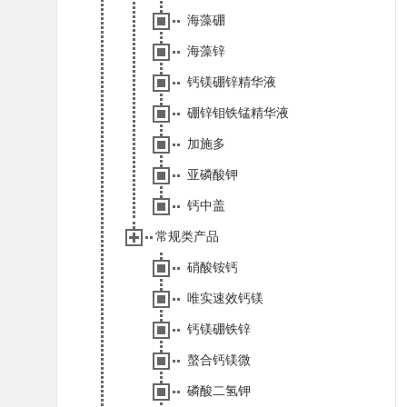
海藻硼
海藻锌
钙镁硼锌精华液
硼锌钼铁锰精华液
加施多
亚磷酸钾
钙中盖
常规类产品
硝酸铵钙
唯实速效钙镁
钙镁硼铁锌
螯合钙镁微
磷酸二氢钾