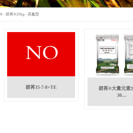
®
-
碧苒®20kg
-
高氮型
碧苒35-7-8+TE
碧苒®大量元素
30…