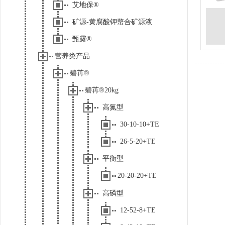
艾地保®
矿源-黄腐酸钾螯合矿源液
甄露®
营养类产品
碧苒®
碧苒®20kg
高氮型
30-10-10+TE
26-5-20+TE
平衡型
20-20-20+TE
高磷型
12-52-8+TE