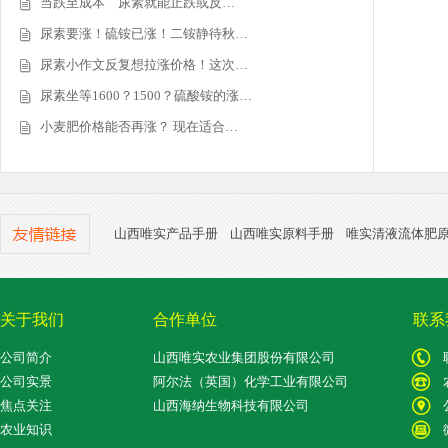
当跌至成本 尿素就能止跌或反…
尿素要涨！硫铵已涨！二铵静待秋…
尿素小作文反复想拉涨价格！这次…
尿素坐等1600？1500？硫酸铵的涨…
小麦肥价格能否再涨？ 现在适合…
山西唯实产品手册
山西唯实原料手册
唯实清液流体肥
关于我们
合作单位
联系
公司简介
山西唯实农业集团股份有限公司
公司实景
阿尔法（英国）化学工业有限公司
焦点关注
山西海纳生物科技有限公司
农业知识