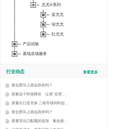
尤尤®系列
蓝尤尤
绿尤尤
红尤尤
产品试验
基地农场服务
行业动态
查看更多
复合肥马上就会跌价吗？
尿素这个时候降价 让谁“后背…
尿素出口是非多 二铵市场何时起…
复合肥马上就会跌价吗？
尿素等出口配额的追加 氯化铵…