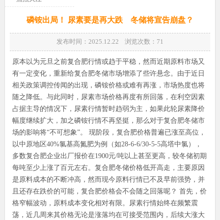
磷铵出局！ 尿素要是再大跌 冬储将宣告崩盘？
发布时间：2025.12.22 浏览次数：
71
原本以为元旦之前复合肥行情或趋于平稳，然而近期原料市场又
有一定变化，重新给复合肥冬储市场增添了些许悬念。由于近日
相关政策调控传闻的出现，磷铵价格或难有再涨，市场热度也将
随之降低。与此同时，尿素市场价格再度有所回落，在利空因素
占据主导的情况下，尿素行情暂时趋弱为主，如果此轮尿素降价
幅度继续扩大，加之磷铵行情不再坚挺，那么对于复合肥冬储市
场的影响将“不可想象”。 现阶段，复合肥价格普遍已涨至高位，
以中原地区40%氯基高氮肥为例（如28-6-6/30-5-5高塔中氯），
多数复合肥企业出厂报价在1900元/吨以上甚至更高，较冬储初期
每吨至少上涨了百元左右。复合肥冬储价格低开高走，主要原因
是原料成本的不断冲高，然而现今原料行情已不及早前强势，并
且还存在跌价的可能，复合肥价格会不会随之回落呢？ 首先，价
格窄幅波动，原料成本变化相对有限。尿素行情始终在频繁震
荡，近几周来其价格无论是涨落均在可接受范围内，后续大涨大