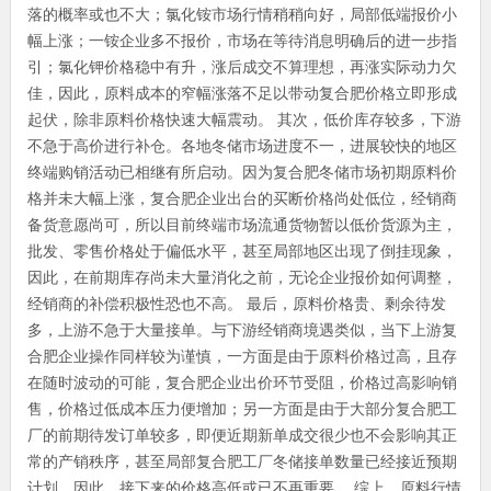
落的概率或也不大；氯化铵市场行情稍稍向好，局部低端报价小
幅上涨；一铵企业多不报价，市场在等待消息明确后的进一步指
引；氯化钾价格稳中有升，涨后成交不算理想，再涨实际动力欠
佳，因此，原料成本的窄幅涨落不足以带动复合肥价格立即形成
起伏，除非原料价格快速大幅震动。 其次，低价库存较多，下游
不急于高价进行补仓。各地冬储市场进度不一，进展较快的地区
终端购销活动已相继有所启动。因为复合肥冬储市场初期原料价
格并未大幅上涨，复合肥企业出台的买断价格尚处低位，经销商
备货意愿尚可，所以目前终端市场流通货物暂以低价货源为主，
批发、零售价格处于偏低水平，甚至局部地区出现了倒挂现象，
因此，在前期库存尚未大量消化之前，无论企业报价如何调整，
经销商的补偿积极性恐也不高。 最后，原料价格贵、剩余待发
多，上游不急于大量接单。与下游经销商境遇类似，当下上游复
合肥企业操作同样较为谨慎，一方面是由于原料价格过高，且存
在随时波动的可能，复合肥企业出价环节受阻，价格过高影响销
售，价格过低成本压力便增加；另一方面是由于大部分复合肥工
厂的前期待发订单较多，即便近期新单成交很少也不会影响其正
常的产销秩序，甚至局部复合肥工厂冬储接单数量已经接近预期
计划，因此，接下来的价格高低或已不再重要。 综上，原料行情