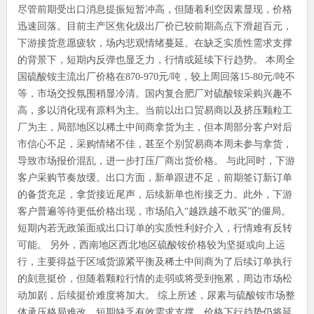
尽管前期受出口消息提振短暂冲高，但随着利空因素显现，价格
迅速回落。目前主产区焦化级出厂价已较前期高点下滑超百元，
下游接货意愿疲软，场内悲观情绪蔓延。在缺乏实质性需求支撑
的背景下，短期内反弹也显乏力，行情或延续下行趋势。 本周全
国硫酸铵主流出厂价格在870-970元/吨，较上周回落15-80元/吨不
等，市场交投氛围稍显冷清。国内复合肥厂对硫酸铵采购兴趣不
高，多以消化现有原料为主。当前以出口贸易商以及挤压颗粒工
厂为主，局部地区以稀土中间商拿货为主，但本周部分客户对后
市信心不足，采购情绪不佳，甚至个别贸易商本周未参与拿货，
导致市场报价混乱，进一步打压厂商出货价格。 与此同时，下游
客户采购节奏放缓。出口方面，新单跟进不足，前期签订新订单
的备货充足，拿货接近尾声，后续新单也衔接乏力。此外，下游
客户普遍等待更低价格出现，市场陷入“越跌越不敢买”的僵局。
短期内若无政策面或出口订单的实质性利好介入，行情难有反转
可能。 另外，西南地区西北地区硫酸铵价格较为坚挺或向上运
行，主要得益于区域货源紧平衡及稀土中间商为了后续订单执行
的刻意挺价，但随着颗粒行情的走弱或将受到拖累，周边市场松
动加剧，后续挺价难度将加大。 综上所述，尿素与硫酸铵市场整
体承压格局难改，短期缺乏有效需求支撑，价格下行趋势仍将延