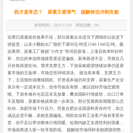
跌才是常态？ 尿素又要泄气 硫酸铵也冲刺失败
发布时间：2025.11.05 浏览次数：
94
近两日尿素挺价效果不佳，部分尿素企业适当下调报价以促进下
游提货，山东小颗粒出厂报价下调30元/吨至1540-1560元/吨。最
近两周，尿素工厂根据“小作文”等消息探涨，上涨后收单时好时
坏，但总的来说终端接受度还是偏低，新单跟进不足，导致近几
日价格再度松动。需求支撑乏力，下游采购观望情绪浓厚仍是尿
素市场的主旋律，市场交投持续清淡。 据当前来看，支撑乏力
下，主流报价或继续阴跌。尽管成本端仍存支撑，尿素生产企业
表示有一定成本压力，但传导效应有限，难以扭转市场悲观情
绪。下游冬储补仓迟迟未见放量，叠加国际行情疲软，出口订单
不及预期，尿素价格或将进一步承压。部分贸易商前期囤货心态
松动，加剧市场下行压力。而复合肥企业因原料库存尚可，加之
成品走货不畅，采购意愿偏低。局部农业和工业客户虽有零星补
货，但不足以带动整体行情回暖。短期内缺乏实质性利好因素，
市场或将进入新一轮寻底阶段。 硫酸铵市场同样未能摆脱弱势，