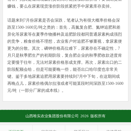
赚钱，要么在尿素现货涨价阶段抓紧把手中尿素库存卖掉。
话题来到7月份尿素是否会深跌，笔者认为有很大概率价格会深
跌至1500-1600元/吨之类的：首先，高氮复合肥、氮钾追肥和差
异化等尿素等在夏季作物播种及追肥阶段都同普通尿素构成强烈
的竞争，粮食价格不理想，农业客户对追肥不够重视，拿尿素便
更为的分散。其次，磷钾价格高位难下，尿素存在不确定性，7
月只是秋季肥生产的初期阶段，复合肥企业的秋季肥收款进度肯
定要慢于往年，无法对尿素价格形成支撑。再次，尿素出口的二
阶段配额会给，但是可能要晚一些，能否出口给印度也非常关
键。鉴于多地尿素追肥用尿素要持续到7月中下旬，在这期间或
再晚点儿，尿素价格偶尔拉涨或者可能某段时间深跌至1500-1600
元/吨（一部分厂家的成本线）。
山西唯实农业集团股份有限公司 2026 版权所有