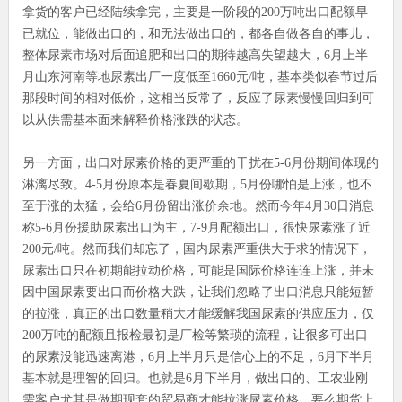
拿货的客户已经陆续拿完，主要是一阶段的200万吨出口配额早
已就位，能做出口的，和无法做出口的，都各自做各自的事儿，
整体尿素市场对后面追肥和出口的期待越高失望越大，6月上半
月山东河南等地尿素出厂一度低至1660元/吨，基本类似春节过后
那段时间的相对低价，这相当反常了，反应了尿素慢慢回归到可
以从供需基本面来解释价格涨跌的状态。
另一方面，出口对尿素价格的更严重的干扰在5-6月份期间体现的
淋漓尽致。4-5月份原本是春夏间歇期，5月份哪怕是上涨，也不
至于涨的太猛，会给6月份留出涨价余地。然而今年4月30日消息
称5-6月份援助尿素出口为主，7-9月配额出口，很快尿素涨了近
200元/吨。然而我们却忘了，国内尿素严重供大于求的情况下，
尿素出口只在初期能拉动价格，可能是国际价格连连上涨，并未
因中国尿素要出口而价格大跌，让我们忽略了出口消息只能短暂
的拉涨，真正的出口数量稍大才能缓解我国尿素的供应压力，仅
200万吨的配额且报检最初是厂检等繁琐的流程，让很多可出口
的尿素没能迅速离港，6月上半月只是信心上的不足，6月下半月
基本就是理智的回归。也就是6月下半月，做出口的、工农业刚
需客户尤其是做期现套的贸易商才能拉涨尿素价格，要么期货上