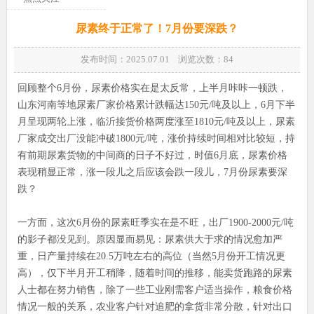
尿素终于正常了！7月份要深跌？
发布时间：2025.07.01 浏览次数：
84
回顾整个6月份，尿素价格实在是太反常，上半月咔咔一顿跌，
山东河南等地尿素厂家价格累计跌幅达150元/吨及以上，6月下半
月呈现两轮上涨，临沂接货价格两度涨至1810元/吨及以上，尿素
厂家成交出厂没能冲破1800元/吨，涨价持续时间相对比较短，持
有前期尿素货物的中间商的日子不好过，时值6月底，尿素价格
表现稍显正常，涨一段儿之后应该会跌一段儿，7月份尿素要深
跌？
一方面，这次6月份的尿素旺季实在是不旺，出厂1900-2000元/吨
的影子都没见到。原因显而易见：尿素供大于求的情况愈加严
重，日产量持续在20.5万吨左右的高位（当然5月份开工情况更
高），仅下半月开工稍降，随着时间的推移，能卖货跑路的尿素
人士都在努力销售，除了一些工业刚需客户适当操作，粮食价格
情况一般的关系，农业客户针对追肥的拿货非常分散，针对出口