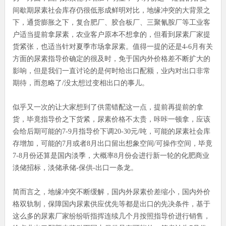
间歇期尿素社会库存仍很低形成鲜明对比，地缘冲突的大背景之
下，通货膨胀之下，复合肥厂、胶合板厂、三聚氰胺厂等工业客
户适当提前拿尿素，农业客户原本不想拿的，但看到尿素厂家提
货紧张，也适当针对夏季市场拿尿素。值得一提的还是4-6月有关
方面的尿素指导价确定的很及时，免于国内外价格差不断扩大的
影响，但是我们一直讨论的是何时给出口配额，业内对出口非常
期待，而忽略了/没太想过变相出口的事儿。
似乎又一次的让大家想到了供需错配这一点，提前再提前的拿
货，毕竟指导价之下货紧，尿素价格不太贵，咔咔一顿拿，应该
会给后期可能的7-9月指导价下调20-30元/吨，可能的尿素社会库
存增加，可能的7月或者8月出口留出想象空间/可操作空间，毕竟
7-8月份还算是国内淡季，大概率8月份会进行新一轮的化肥商业
淡储招标，淡储承储-保供-出口一条龙。
简而言之，地缘冲突不断缓解，国内外尿素价差缩小，国内外价
格双轨制，保障国内尿素供应优先等都是出口的先决条件，基于
这么多的尿素厂家纷纷听指挥连续几个月按照指导价进行销售，