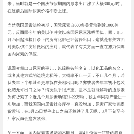
来，当时就是一个国庆节假期国内尿素出厂涨了大概300元/吨，
在这前后国际尿素价格不断上涨。
当然我国尿素法检初期，国际尿素自600多美元涨到近1000美
元，反而跟今年的美以伊冲突以来国际尿素涨幅类似，额，咱3
月25日起法检目录上的所有化肥已经暂停出口，这就是有关方面
对美以伊冲突所做出的应对，就代表了有关方面一直在努力保障
国内尿素的供应。
说回变相出口尿素的事儿，以硫酸铵的名义，以化工品的名义，
或者其他方式的边境走私等，大概率不止一天，不止几个月，若
从去年下半年甚至更早就在变相出口呢？亦或者去年年初小包装
化肥允许出口之际？情况似乎很严重。是不是就能解释的通尿素
为何货紧了？近几个月尿素动辄21-22万吨，较去年同期产量进一
步增加，而我国国内尿素社会库存一直没增加，尿素厂家动辄提
货紧张，在3月25日暂停出口之前还算跌了几天呢，3月下旬至今
厂家反而会愈发紧张。
另一方面，国内尿素需求增加不明显，与4月份这一短暂的春夏