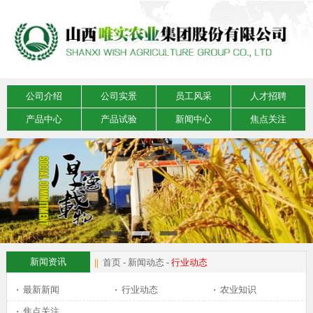
公司介绍
公司实景
员工风采
人才招聘
产品中心
产品试验
新闻中心
焦点关注
新闻资讯
||
首页
-
新闻动态
-
行业动态
·
最新新闻
·
行业动态
·
农业知识
·
焦点关注