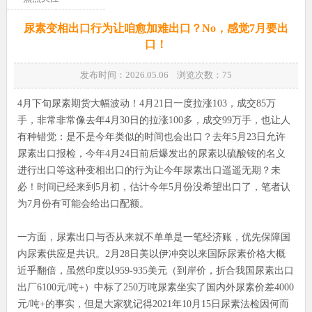
尿素变相出口行为让咱愈加难出口？No，感觉7月要出
口！
发布时间：2026.05.06 浏览次数：
75
4月下旬尿素期货大幅波动！4月21日一度拉涨103，成交85万
手，非常非常像去年4月30日的拉涨100多，成交99万手，也让人
有种错觉：是不是今年类似的时间也会出口？去年5月23日允许
尿素出口报检，今年4月24日前后爆发出的尿素以硫酸铵的名义
进行出口等这种变相出口的行为让今年尿素出口遥遥无期？未
必！时间已经来到5月初，估计今年5月份没希望出口了，笔者认
为7月份有可能会给出口配额。
一方面，尿素出口与否从来就不单单是一笔经济账，优先保障国
内尿素供应是共识。2月28日美以伊冲突以来国际尿素价格大概
近乎翻倍，虽然印度以959-935美元（到岸价，折合我国尿素出口
出厂6100元/吨+）中标了250万吨尿素坐实了国内外尿素价差4000
元/吨+的事实，但是大家犹记得2021年10月15日尿素法检因何而